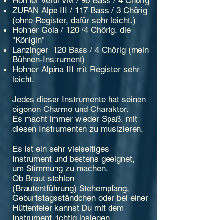
Hohner Verdi VM / 96 Bass / 4 Chörig
ZUPAN Alpe III / 117 Bass / 3 Chörig
(ohne Register, dafür sehr leicht.)
Hohner Gola / 120 /4 Chörig, die
"Königin"
Lanzinger 120 Bass / 4 Chörig (mein
Bühnen-Instrument)
Hohner Alpina III mit Register sehr
leicht.
Jedes dieser Instrumente hat seinen
eigenen Charme und Charakter.
Es macht immer wieder Spaß, mit
diesen Instrumenten zu musizieren.
Es ist ein sehr vielseitiges
Instrument und bestens geeignet,
um
Stimmung
zu machen.
Ob Braut stehlen
(Brautentführung)
Stehempfang,
Geburtstagsständchen oder bei einer
Hüttenfeier kannst Du mit dem
Instrument richtig loslegen.