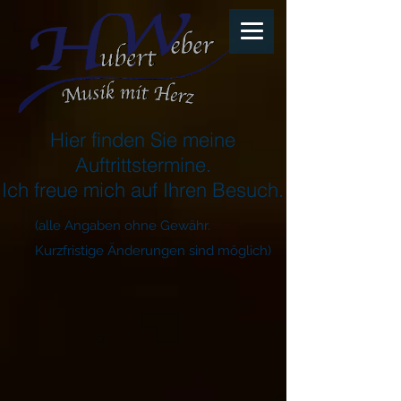
Hier finden Sie meine
Auftrittstermine.
Ich freue mich auf Ihren Besuch.
(alle Angaben ohne Gewähr.
Kurzfristige Änderungen sind möglich)