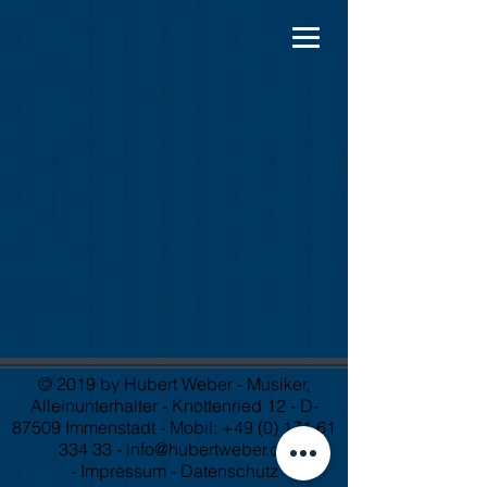
© 2019 by Hubert Weber - Musiker,
Alleinunterhalter - Knottenried 12 - D-
87509 Immenstadt - Mobil:
+49 (0) 171 61
334 33
-
info@hubertweber.de
-
Impressum
-
Datenschutz