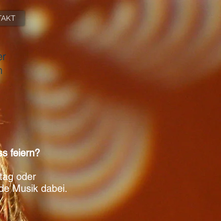
TAKT
er
h
s feiern?
tag oder
de Musik dabei.