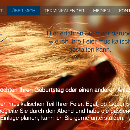
T
ÜBER MICH
TERMINKALENDER
MEDIEN
KON
Hier erfahren Sie mehr darüb
wie ich Ihre Feier musikalisc
gestalten kann.
öchten Ihren Geburtstag oder einen anderen Anlas
n musikalischen Teil Ihrer Feier. Egal, ob Geburts
 begleite Sie durch den Abend und habe die passen
 Einlage planen, kann ich Sie gerne unterstützen.