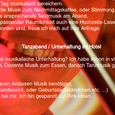
 Tag musikalisch bereichern.
te Musik zum Nachmittagskaffee, oder Stimmung b
ie ansprechende Tanzmusik am Abend.
passender Räumlichkeit auch eine Hochzeits-Lase
rden sind, freue ich mich auf Ihre Anfrage.
Tanzabend / Unterhaltung im Hotel
te musikalische Unterhaltung? Ich habe schon in vi
. Dezente Musik zum Essen, danach Tanzmusik gef
deren Anlässen Musik benötigen,
tandesamt, oder
Geburtstagsständchen etc. ...)
 bei mir. Ich bin gespannt auf Ihre Ideen.