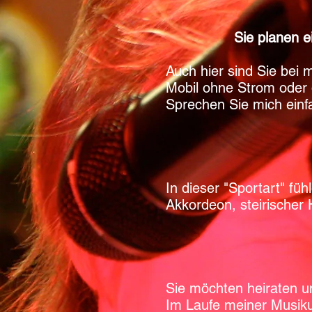
Sie planen e
Auch hier sind Sie bei 
Mobil ohne Strom oder
Sprechen Sie mich einf
In dieser "Sportart" füh
Akkordeon, steirischer
Sie möchten heiraten u
Im Laufe meiner Musiku